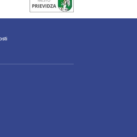
osti
)