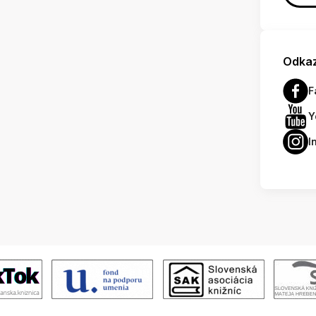
Odkaz
F
Y
I