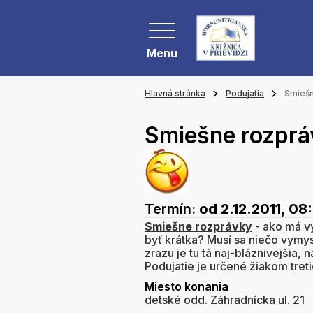
Menu
Hlavná stránka
Podujatia
Smiešn
Smiešne rozprá
Termín:
od 2.12.2011, 08
Smiešne rozprávky
- ako má v
byť krátka? Musí sa niečo vymys
zrazu je tu tá naj-bláznivejšia, 
Podujatie je určené žiakom tret
Miesto konania
detské odd. Záhradnícka ul. 21