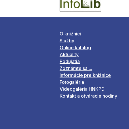
O knižnici
Služby
Online katalóg
Aktuality
Podujatia
Zoznámte sa ...
Informácie pre knižnice
Fotogaléria
Videogaléria HNKPD
Kontakt a otváracie hodiny