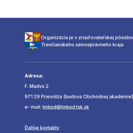
Organizácia je v zriaďovateľskej pôsobn
Trenčianskeho samosprávneho kraja
Adresa:
F. Madvu 2
971 29 Prievidza (budova Obchodnej akadémie
e- mail:
hnkpd@hnkpd.tsk.sk
Ďalšie kontakty