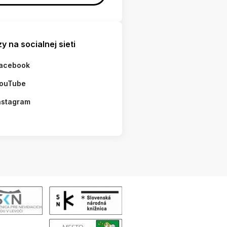
y na socialnej sieti
acebook
ouTube
nstagram