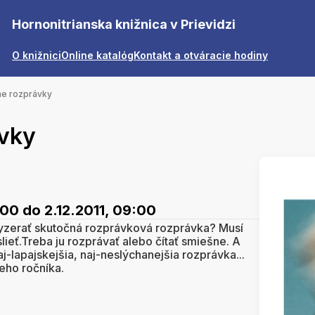
Hornonitrianska knižnica v Prievidzi
O knižnici
Online katalóg
Kontakt a otváracie hodiny
e rozprávky
vky
:00
do 2.12.2011, 09:00
yzerať skutočná rozprávková rozprávka? Musí
lieť.Treba ju rozprávať alebo čítať smiešne. A
naj-lapajskejšia, naj-neslýchanejšia rozprávka...
ieho ročníka.