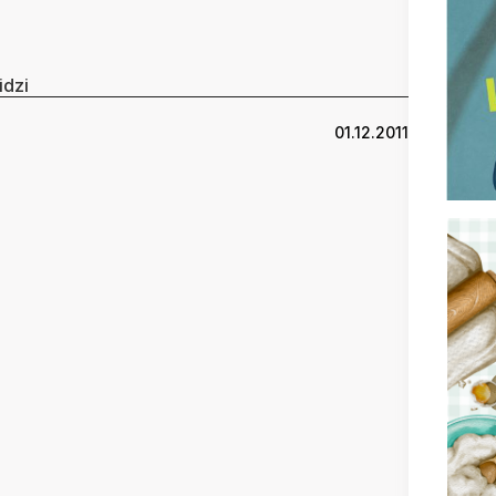
idzi
01.12.2011