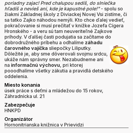
poriadny zajac! Pred chalupou sedíš, do slniečka
hľadíš a nevieš ani, kde je kapustné pole!"
- spolu so
žiakmi Základnej školy z Diviackej Novej Vsi zistíme, či
sa tatko Zajko náhodou nemýli. Kto chce ďalej vedieť,
pokračovanie si musí prečítať v knižke Jozefa Cígera
Hronského - a veru sú tam neuveriteľné Zajkove
príhody. V ďalšej časti podujatia sa začítame do
dobrodružného príbehu a odhalíme
záhadu
čarovného vajíčka
sliepočky Liliputky.
Dôležité je, aby sme dôverovali svojmu srdcu,
ukáže nám správny smer. Nezabudneme ani
na
informačnú výchovu
, pri ktorej
pooodhalíme všetky zákutia a pravidlá detského
oddelenia.
Miesto konania
úsek práce s deťmi a mládežou do 15 rokov,
Záhradnícka ul. 21
Zabezpečuje
HNKPD
Organizátor
Hornonitrianska knižnica v Prievidzi