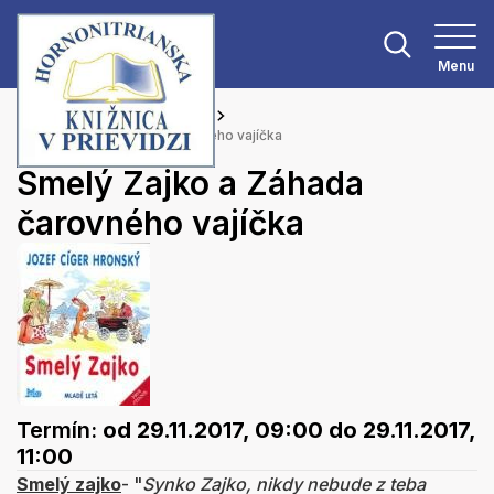
Menu
Hlavná stránka
Podujatia
Smelý Zajko a Záhada čarovného vajíčka
Smelý Zajko a Záhada
čarovného vajíčka
Termín:
od 29.11.2017, 09:00
do 29.11.2017,
11:00
Smelý zajko
- "
Synko Zajko, nikdy nebude z teba