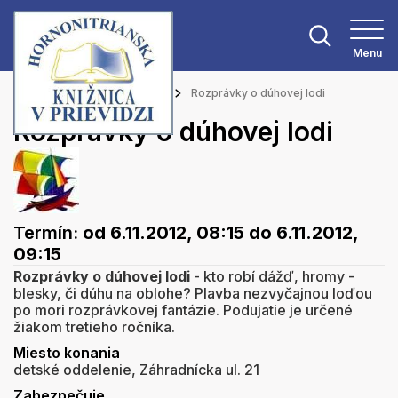
Menu
Hlavná stránka
Podujatia
Rozprávky o dúhovej lodi
Rozprávky o dúhovej lodi
Termín:
od 6.11.2012, 08:15
do 6.11.2012,
09:15
Rozprávky o dúhovej lodi
- kto robí dážď, hromy -
blesky, či dúhu na oblohe? Plavba nezvyčajnou loďou
po mori rozprávkovej fantázie. Podujatie je určené
žiakom tretieho ročníka.
Miesto konania
detské oddelenie, Záhradnícka ul. 21
Zabezpečuje