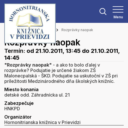
Menu
Hlavná stránka
Podujatia
Rozprávky naopak
Rozprávky naopak
Termín:
od 21.10.2011, 13:45
do 21.10.2011,
14:45
"Rozprávky naopak"
- a ako to bolo ďalej v
rozprávke? Podujatie je určené žiakom ZŠ
Malonecpalská - ŠKD. Podujatie sa uskutoční v ZŠ pri
príležitosti Medzinárodného dňa školských knižníc.
Miesto konania
detské odd. Záhradnícka ul. 21
Zabezpečuje
HNKPD
Organizátor
Hornonitrianska knižnica v Prievidzi