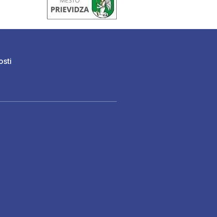
osti
)