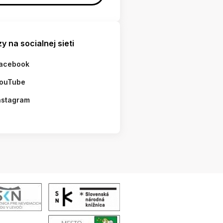
y na socialnej sieti
acebook
ouTube
nstagram