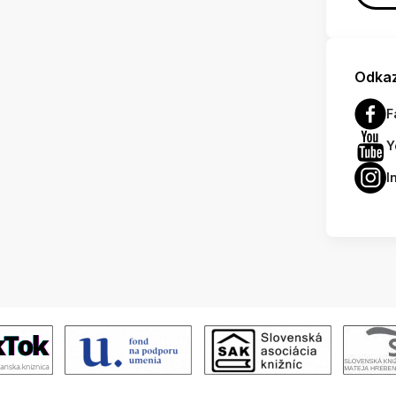
Odkaz
F
Y
I