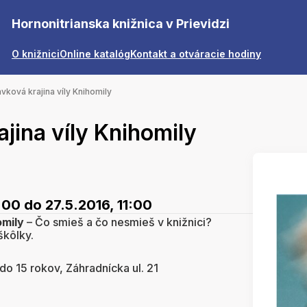
Hornonitrianska knižnica v Prievidzi
O knižnici
Online katalóg
Kontakt a otváracie hodiny
vková krajina víly Knihomily
jina víly Knihomily
:00
do 27.5.2016, 11:00
omily
– Čo smieš a čo nesmieš v knižnici?
škôlky.
o 15 rokov, Záhradnícka ul. 21