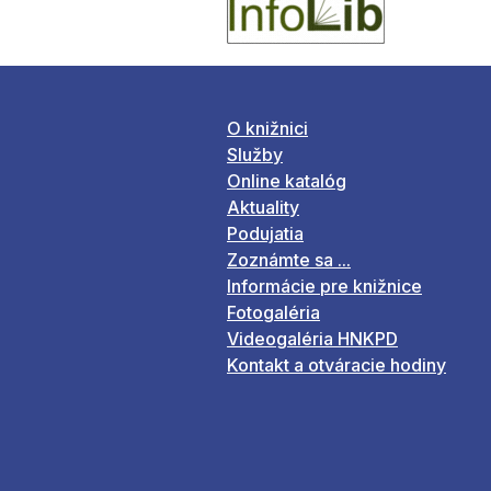
O knižnici
Služby
Online katalóg
Aktuality
Podujatia
Zoznámte sa ...
Informácie pre knižnice
Fotogaléria
Videogaléria HNKPD
Kontakt a otváracie hodiny