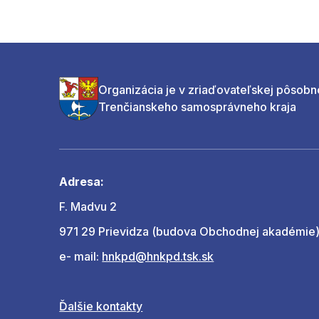
Organizácia je v zriaďovateľskej pôsobn
Trenčianskeho samosprávneho kraja
Adresa:
F. Madvu 2
971 29 Prievidza (budova Obchodnej akadémie
e- mail:
hnkpd@hnkpd.tsk.sk
Ďalšie kontakty