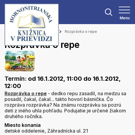
Menu
Hlavná stránka
Podujatia
Rozprávka o repe
Rozprávka o repe
Termín:
od 16.1.2012, 11:00
do 16.1.2012,
12:00
Rozprávka o repe
- dedko repu zasadil, na medzu sa
posadil, čakal, čakal... takto hovorí básnička. Čo
rozpráva rozprávka? Na známu rozprávku sa pozrú
deti z iného uhla pohľadu. Podujatie je určené žiakom
druhého ročníka.
Miesto konania
detské oddelenie, Záhradnícka ul. 21