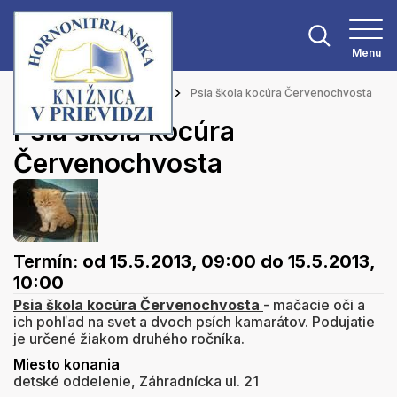
Menu
Hlavná stránka
Podujatia
Psia škola kocúra Červenochvosta
Psia škola kocúra
Červenochvosta
Termín:
od 15.5.2013, 09:00
do 15.5.2013,
10:00
Psia škola kocúra Červenochvosta
- mačacie oči a
ich pohľad na svet a dvoch psích kamarátov. Podujatie
je určené žiakom druhého ročníka.
Miesto konania
detské oddelenie, Záhradnícka ul. 21