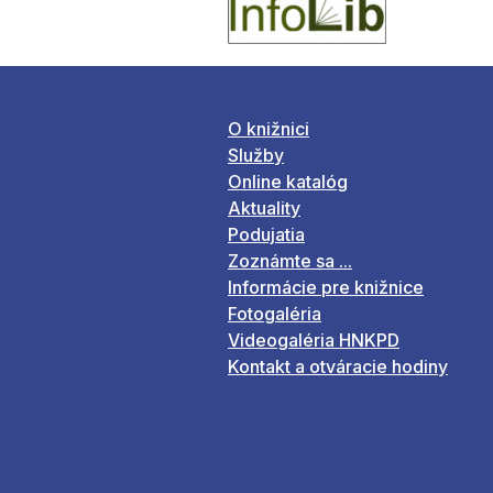
O knižnici
Služby
Online katalóg
Aktuality
Podujatia
Zoznámte sa ...
Informácie pre knižnice
Fotogaléria
Videogaléria HNKPD
Kontakt a otváracie hodiny