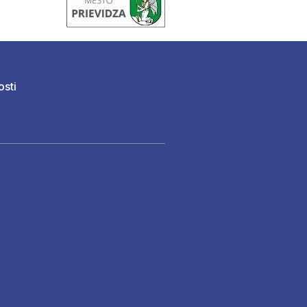
osti
)