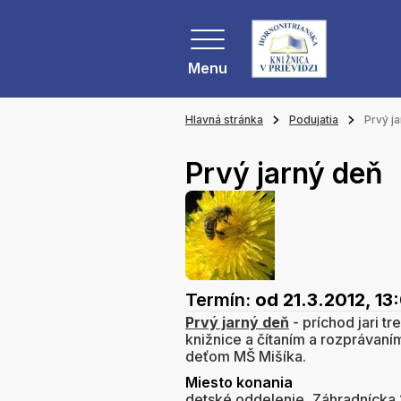
Menu
Hlavná stránka
Podujatia
Prvý j
Prvý jarný deň
Termín:
od 21.3.2012, 13
Prvý jarný deň
- príchod jari t
knižnice a čítaním a rozprávaní
deťom MŠ Mišíka.
Miesto konania
detské oddelenie, Záhradnícka 