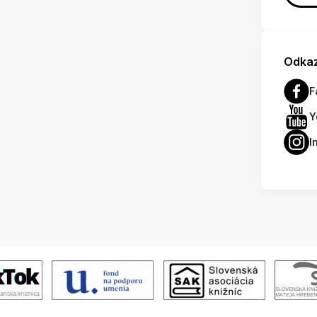
Odkaz
F
Y
I