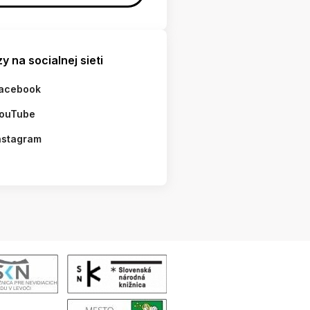
y na socialnej sieti
acebook
ouTube
nstagram