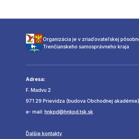
Organizácia je v zriaďovateľskej pôsobn
Trenčianskeho samosprávneho kraja
Adresa:
F. Madvu 2
971 29 Prievidza (budova Obchodnej akadémie
e- mail:
hnkpd@hnkpd.tsk.sk
Ďalšie kontakty