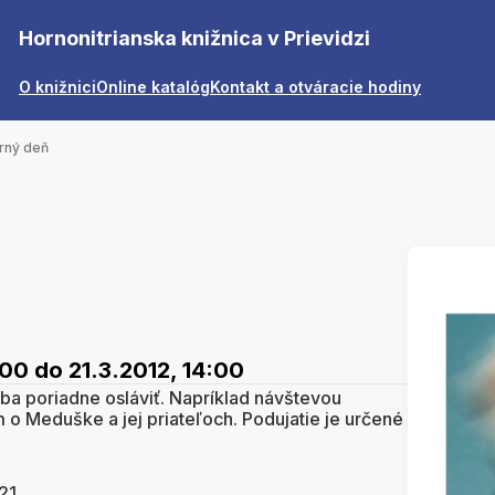
Hornonitrianska knižnica v Prievidzi
O knižnici
Online katalóg
Kontakt a otváracie hodiny
arný deň
:00
do 21.3.2012, 14:00
reba poriadne osláviť. Napríklad návštevou
m o Meduške a jej priateľoch. Podujatie je určené
21