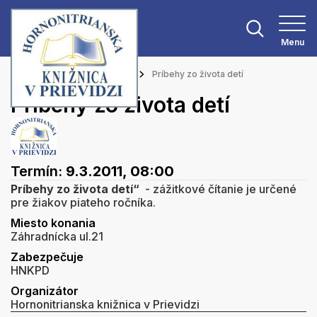
Menu
Hlavná stránka
Podujatia
Príbehy zo života detí
Príbehy zo života detí
Termín:
9.3.2011, 08:00
Príbehy zo života detí“
- zážitkové čítanie je určené
pre žiakov piateho ročníka.
Miesto konania
Záhradnícka ul.21
Zabezpečuje
HNKPD
Organizátor
Hornonitrianska knižnica v Prievidzi