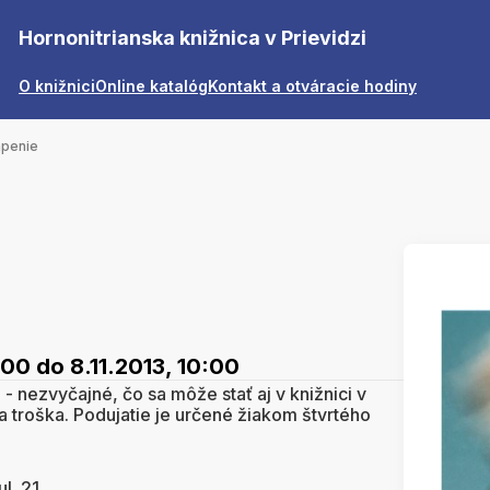
Hornonitrianska knižnica v Prievidzi
O knižnici
Online katalóg
Kontakt a otváracie hodiny
apenie
:00
do 8.11.2013, 10:00
 - nezvyčajné, čo sa môže stať aj v knižnici v
a troška. Podujatie je určené žiakom štvrtého
l. 21