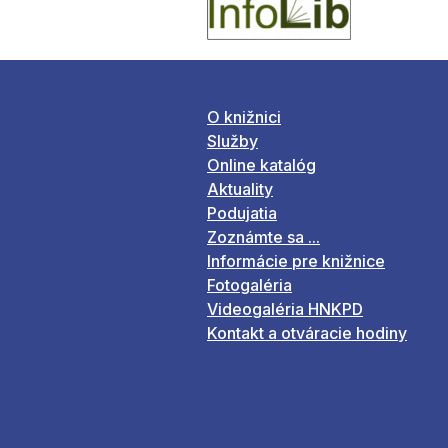
O knižnici
Služby
Online katalóg
Aktuality
Podujatia
Zoznámte sa ...
Informácie pre knižnice
Fotogaléria
Videogaléria HNKPD
Kontakt a otváracie hodiny