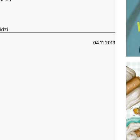
idzi
04.11.2013