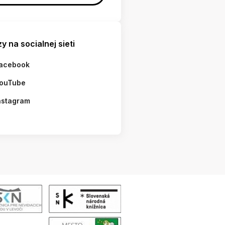
y na socialnej sieti
acebook
ouTube
nstagram