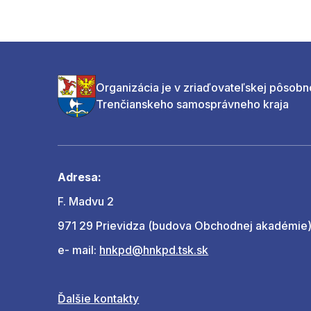
Organizácia je v zriaďovateľskej pôsobn
Trenčianskeho samosprávneho kraja
Adresa:
F. Madvu 2
971 29 Prievidza (budova Obchodnej akadémie
e- mail:
hnkpd@hnkpd.tsk.sk
Ďalšie kontakty