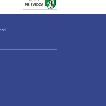
osti
)