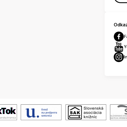
Odkaz
F
Y
I