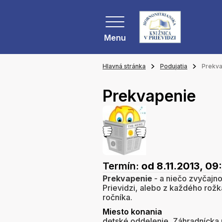
Menu
Hlavná stránka
Podujatia
Prekv
Prekvapenie
Termín:
od 8.11.2013, 09
Prekvapenie
- a niečo zvyčajno
Prievidzi, alebo z každého rožk
ročníka.
Miesto konania
detské oddelenie, Záhradnícka u