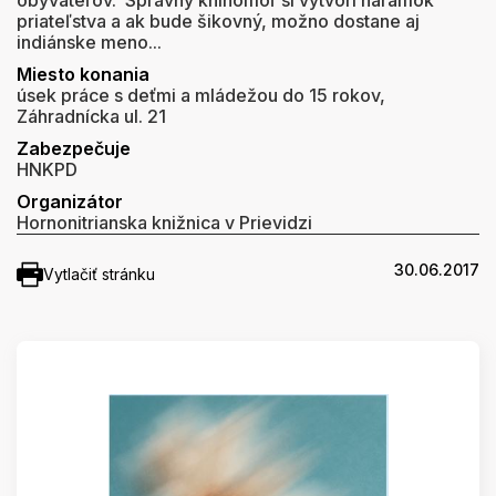
obyvateľov. Správny knihomoľ si vytvorí náramok
priateľstva a ak bude šikovný, možno dostane aj
indiánske meno...
Miesto konania
úsek práce s deťmi a mládežou do 15 rokov,
Záhradnícka ul. 21
Zabezpečuje
HNKPD
Organizátor
Hornonitrianska knižnica v Prievidzi
30.06.2017
Vytlačiť stránku