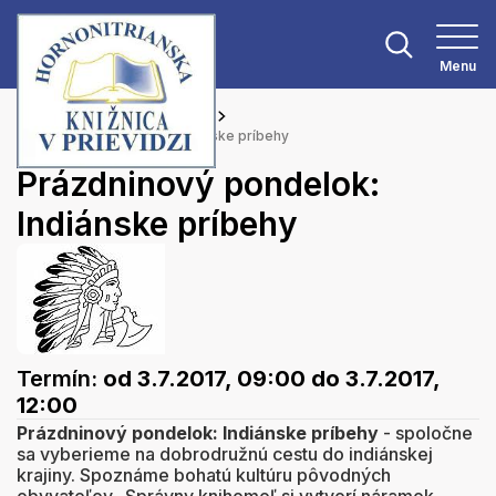
Menu
Hlavná stránka
Podujatia
Prázdninový pondelok: Indiánske príbehy
Prázdninový pondelok:
Indiánske príbehy
Termín:
od 3.7.2017, 09:00
do 3.7.2017,
12:00
Prázdninový pondelok: Indiánske príbehy
- spoločne
sa vyberieme na dobrodružnú cestu do indiánskej
krajiny. Spoznáme bohatú kultúru pôvodných