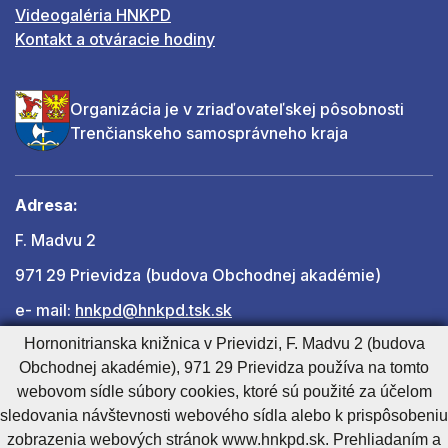
Videogaléria HNKPD
Kontakt a otváracie hodiny
Organizácia je v zriaďovateľskej pôsobnosti
Trenčianskeho samosprávneho kraja
Adresa:
F. Madvu 2
971 29 Prievidza (budova Obchodnej akadémie)
e- mail:
hnkpd@hnkpd.tsk.sk
Hornonitrianska knižnica v Prievidzi, F. Madvu 2 (budova
Obchodnej akadémie), 971 29 Prievidza používa na tomto
Ďalšie kontakty
webovom sídle súbory cookies, ktoré sú použité za účelom
sledovania návštevnosti webového sídla alebo k prispôsobeniu
zobrazenia webových stránok www.hnkpd.sk. Prehliadaním a
Cookies nastavenie
Cookies - viac informácií
Vyhlásenie o prístupnosti