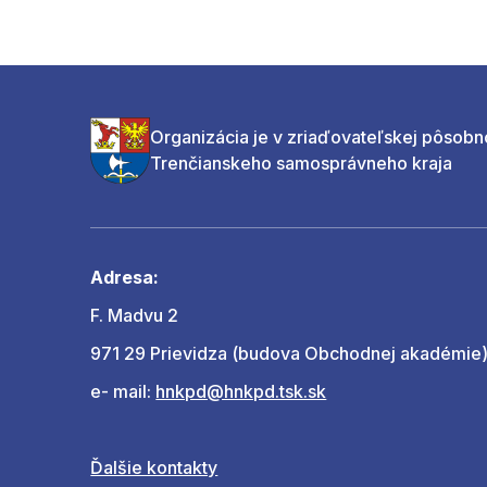
Organizácia je v zriaďovateľskej pôsobn
Trenčianskeho samosprávneho kraja
Adresa:
F. Madvu 2
971 29 Prievidza (budova Obchodnej akadémie
e- mail:
hnkpd@hnkpd.tsk.sk
Ďalšie kontakty