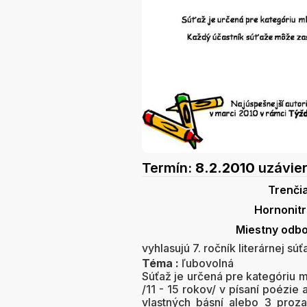
Termín:
8.2.2010
uzávier
Trenči
Hornonitr
Miestny odbo
vyhlasujú 7. ročník literárnej sú
Téma :
ľubovolná
Súťaž je určená pre kategóriu ml
/11 - 15 rokov/ v písaní poézie
vlastných básní alebo 3 proza