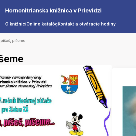
Hornonitrianska knižnica v Prievidzi
O knižnici
Online katalóg
Kontakt a otváracie hodiny
 píšeš, píšeme
íšeme