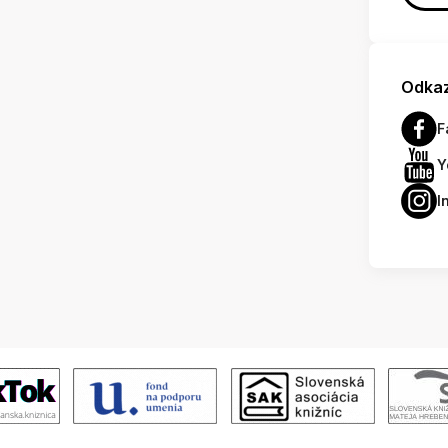
Odkaz
F
Y
I