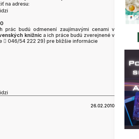
iť na adresu:
idzi
10
nych prác budú odmenení zaujímavými cenami v
venských knižníc
a ich práce budú zverejnené v
te  046/54 222 29) pre bližšie informácie
idzi
26.02.2010