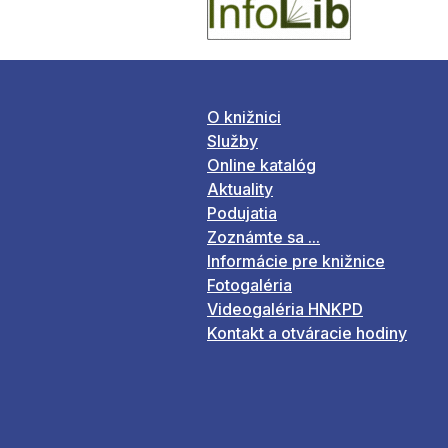
O knižnici
Služby
Online katalóg
Aktuality
Podujatia
Zoznámte sa ...
Informácie pre knižnice
Fotogaléria
Videogaléria HNKPD
Kontakt a otváracie hodiny