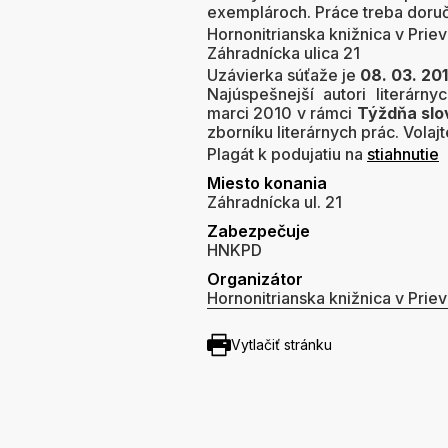
exemplároch. Práce treba doruč
Hornonitrianska knižnica v Priev
Záhradnícka ulica 21
Uzávierka súťaže je
08. 03. 20
Najúspešnejší autori literár
marci 2010 v rámci
Týždňa slo
zborníku literárnych prác. Volaj
Plagát k podujatiu na
stiahnutie
Miesto konania
Záhradnícka ul. 21
Zabezpečuje
HNKPD
Organizátor
Hornonitrianska knižnica v Priev
Vytlačiť stránku