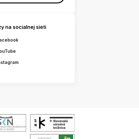
y na socialnej sieti
acebook
ouTube
nstagram