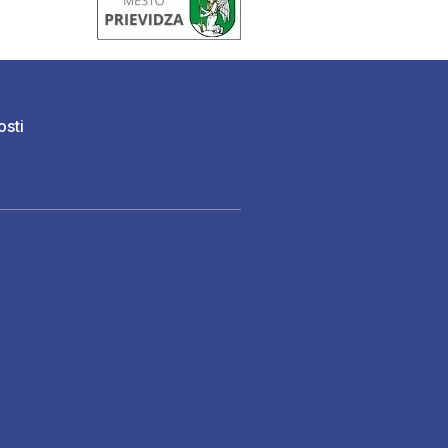
osti
)