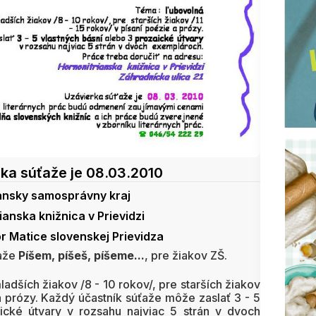
ka súťaže je 08.03.2010
ansky samosprávny kraj
ianska knižnica v Prievidzi
r Matice slovenskej Prievidza
ťaže
Píšem, píšeš, píšeme...
, pre žiakov ZŠ.
adších žiakov /8 - 10 rokov/, pre starších žiakov
 a prózy. Každý účastník súťaže môže zaslať 3 - 5
ické útvary v rozsahu najviac 5 strán v dvoch