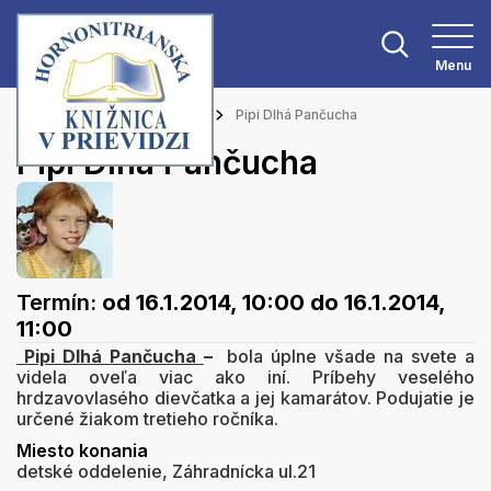
Menu
Hlavná stránka
Podujatia
Pipi Dlhá Pančucha
Pipi Dlhá Pančucha
Termín:
od 16.1.2014, 10:00
do 16.1.2014,
11:00
Pipi Dlhá Pančucha
–
bola úplne všade na svete a
videla oveľa viac ako iní. Príbehy veselého
hrdzavovlasého dievčatka a jej kamarátov. Podujatie je
určené žiakom tretieho ročníka.
Miesto konania
detské oddelenie, Záhradnícka ul.21