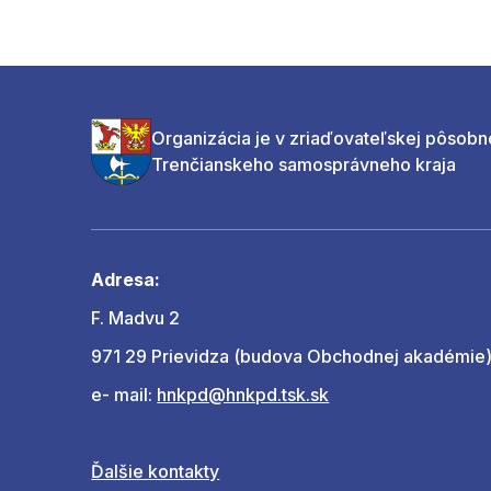
Organizácia je v zriaďovateľskej pôsobn
Trenčianskeho samosprávneho kraja
Adresa:
F. Madvu 2
971 29 Prievidza (budova Obchodnej akadémie
e- mail:
hnkpd@hnkpd.tsk.sk
Ďalšie kontakty