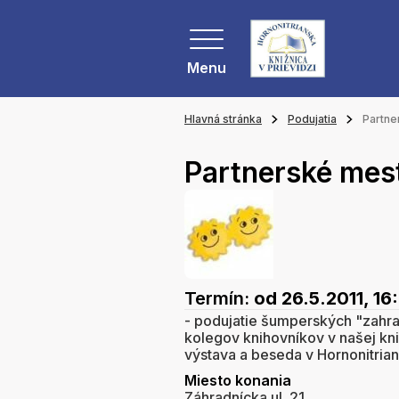
Menu
Hlavná stránka
Podujatia
Partne
Partnerské mes
Termín:
od 26.5.2011, 16
- podujatie šumperských "zahran
kolegov knihovníkov v našej kni
výstava a beseda v Hornonitrians
Miesto konania
Záhradnícka ul. 21