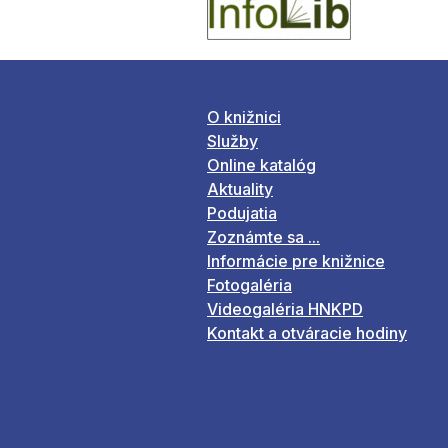
O knižnici
Služby
Online katalóg
Aktuality
Podujatia
Zoznámte sa ...
Informácie pre knižnice
Fotogaléria
Videogaléria HNKPD
Kontakt a otváracie hodiny