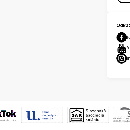
Odkaz
F
Y
I