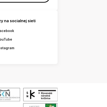
y na socialnej sieti
acebook
ouTube
nstagram