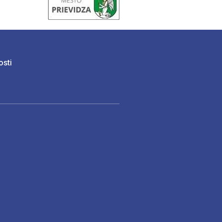
osti
)