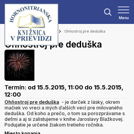
Menu
Hlavná stránka
Podujatia
Ohňostroj pre deduška
Ohňostroj pre deduška
Termín:
od 15.5.2015, 11:00
do 15.5.2015,
12:00
Ohňostroj pre deduška
- je darček z lásky, okrem
mačiek vo vreci a iných ďalších vecí pre milovaného
deduška. Od koho a prečo, o tom sa porozprávame s
deťmi a aj si zalistujeme v knihe Jaroslavy Blažkovej.
Podujatie je určené žiakom tretieho ročníka.
Miesto konania