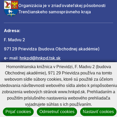
Organizácia je v zriaďovateľskej pôsobnosti
Trenčianskeho samosprávneho kraja
Adresa:
F. Madvu 2
971 29 Prievidza (budova Obchodnej akadémie)
e- mail:
hnkpd@hnkpd.tsk.sk
Hornonitrianska knižnica v Prievidzi, F. Madvu 2 (budova
Obchodnej akadémie), 971 29 Prievidza používa na tomto
Ďalšie kontakty
webovom sídle súbory cookies, ktoré sú použité za účelom
sledovania návštevnosti webového sídla alebo k prispôsobeniu
zobrazenia webových stránok www.hnkpd.sk. Prehliadaním a
Cookies nastavenie
Cookies - viac informácií
Vyhlásenie o prístupnosti
použitím príslušného nastavenia webového prehliadača
Technický prevádzkovateľ
Správca obsahu
vyjadrujete súhlas s ich používaním.
Generuje
CMS BUXUS
Prijať cookies
Odmietnuť cookies
Nastaviť cookies