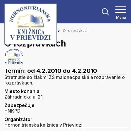
Menu
Hlavná stránka
Podujatia
O rozprávkach
O rozprávkach
Termín:
od 4.2.2010
do 4.2.2010
Stretnutie so žiakmi ZŠ malonecpalská a rozprávanie o
rozprávkach.
Miesto konania
Záhradnícka ul.21
Zabezpečuje
HNKPD
Organizátor
Hornonitrianska knižnica v Prievidzi