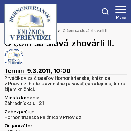
Menu
Hlavná stránka
Podujatia
O čom sa slová zhovárli II.
O čom sa slová zhovárli II.
Termín:
9.3.2011, 10:00
Prváčikov za čitateľov Hornonitrianskej knižnice
v Prievidzi bude slávnostne pasovať čarodejnica, ktorá
žije v knižnici.
Miesto konania
Záhradnícka ul. 21
Zabezpečuje
Hornonitrianska knižnica v Prievidzi
Organizátor