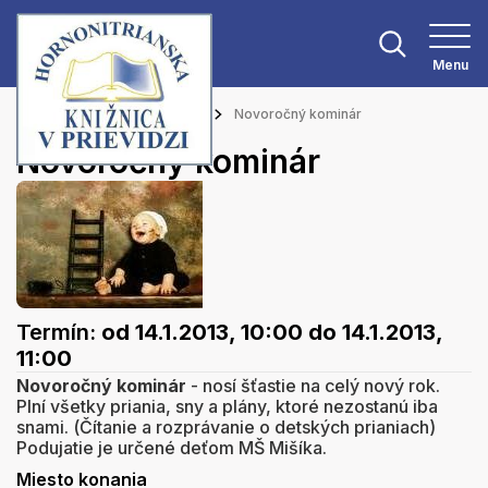
Menu
Hlavná stránka
Podujatia
Novoročný kominár
Novoročný kominár
Termín:
od 14.1.2013, 10:00
do 14.1.2013,
11:00
Novoročný kominár
- nosí šťastie na celý nový rok.
Plní všetky priania, sny a plány, ktoré nezostanú iba
snami. (Čítanie a rozprávanie o detských prianiach)
Podujatie je určené deťom MŠ Mišíka.
Miesto konania