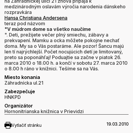
na Záhradníckej ulici 21 znova pripája k
medzinárodným oslavám výročia narodenia dánskeho
rozpravkára
Hansa Christiana Andersena
teraz pod názvom
"V múdrom dome sa všetko naučíme
". Deti, prežijete večer plný smiechu, zábavy a
prekvapení. Mamku a ocka môžete pokojne nechať
doma. My sa o Vás postaráme. Ale pozor! Šancu majú
len tí najrýchlejší. Počet nocujúcich detí je limitovaný,
preto sa poponáhľaj! Poduajtie sa začne v piatok 26.
marca 2010 o 18.00 h. a končí v sobotu 27. marca 2010
o 8.00 h ráno v knižnici. Tešíme sa na Vás.
Miesto konania
Záhradnícka ul.21
Zabezpečuje
HNKPD
Organizátor
Hornonitrianska knižnica v Prievidzi
19.03.2010
Vytlačiť stránku