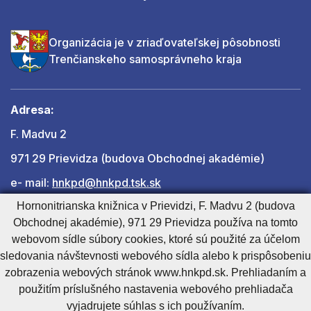
Organizácia je v zriaďovateľskej pôsobnosti
Trenčianskeho samosprávneho kraja
Adresa:
F. Madvu 2
971 29 Prievidza (budova Obchodnej akadémie)
e- mail:
hnkpd@hnkpd.tsk.sk
Hornonitrianska knižnica v Prievidzi, F. Madvu 2 (budova
Obchodnej akadémie), 971 29 Prievidza používa na tomto
Ďalšie kontakty
webovom sídle súbory cookies, ktoré sú použité za účelom
sledovania návštevnosti webového sídla alebo k prispôsobeniu
zobrazenia webových stránok www.hnkpd.sk. Prehliadaním a
Cookies nastavenie
Cookies - viac informácií
Vyhlásenie o prístupnosti
použitím príslušného nastavenia webového prehliadača
Technický prevádzkovateľ
Správca obsahu
vyjadrujete súhlas s ich používaním.