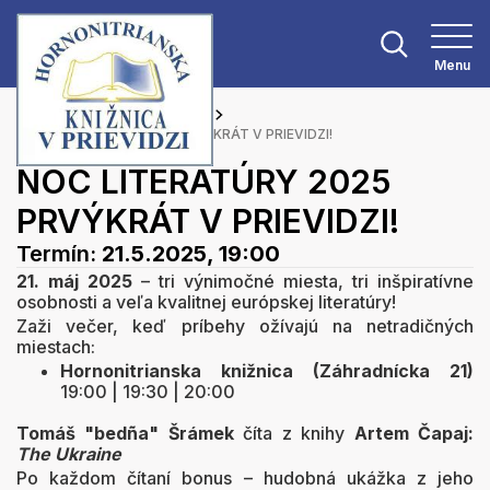
Menu
Hlavná stránka
Podujatia
NOC LITERATÚRY 2025 PRVÝKRÁT V PRIEVIDZI!
NOC LITERATÚRY 2025
PRVÝKRÁT V PRIEVIDZI!
Termín:
21.5.2025, 19:00
21. máj 2025
– tri výnimočné miesta, tri inšpiratívne
osobnosti a veľa kvalitnej európskej literatúry!
Zaži večer, keď príbehy ožívajú na netradičných
miestach:
Hornonitrianska knižnica (Záhradnícka 21)
19:00 | 19:30 | 20:00
Tomáš "bedña" Šrámek
číta z knihy
Artem Čapaj:
The Ukraine
Po každom čítaní bonus – hudobná ukážka z jeho