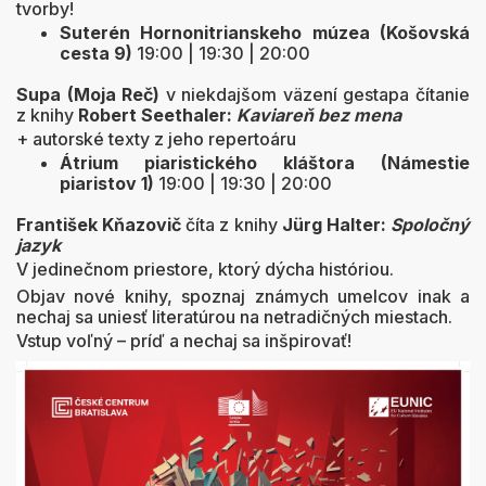
tvorby!
Suterén Hornonitrianskeho múzea (Košovská
cesta 9)
19:00 | 19:30 | 20:00
Supa (Moja Reč)
v niekdajšom väzení gestapa čítanie
z knihy
Robert Seethaler:
Kaviareň bez mena
+ autorské texty z jeho repertoáru
Átrium piaristického kláštora (Námestie
piaristov 1)
19:00 | 19:30 | 20:00
František Kňazovič
číta z knihy
Jürg Halter:
Spoločný
jazyk
V jedinečnom priestore, ktorý dýcha históriou.
Objav nové knihy, spoznaj známych umelcov inak a
nechaj sa uniesť literatúrou na netradičných miestach.
Vstup voľný – príď a nechaj sa inšpirovať!