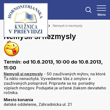
Menu
Hlavná stránka
Podujatia
Nemysli si nezmysly
Nemysli si nezmysly
Termín:
od 10.6.2013, 10:00
do 10.6.2013,
11:00
Nemysli si nezmysly
- 50 zaužívaných mýtov, na ktoré
Ťa nikto nenachytá. Vyvedieme Vás z omylov a
zaužívaných poloprávd. Pripravte sa na poriadny
výplach mozgov. Podujatie je určené žiakom deviateho
ročníka.
Miesto konania
detské oddelenie, Záhradnícka ul. 21