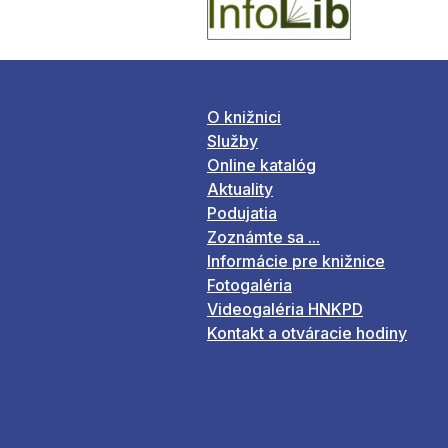
O knižnici
Služby
Online katalóg
Aktuality
Podujatia
Zoznámte sa ...
Informácie pre knižnice
Fotogaléria
Videogaléria HNKPD
Kontakt a otváracie hodiny