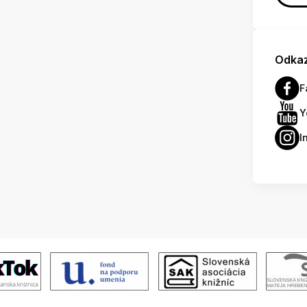
Odkaz
F
Y
I