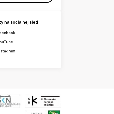
y na socialnej sieti
acebook
ouTube
nstagram