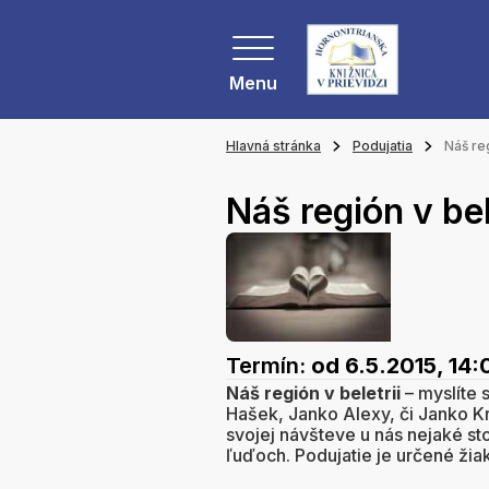
Menu
Hlavná stránka
Podujatia
Náš reg
Náš región v bel
Termín:
od 6.5.2015, 14:
Náš región v beletrii
– myslíte 
Hašek, Janko Alexy, či Janko Krá
svojej návšteve u nás nejaké 
ľuďoch. Podujatie je určené žia