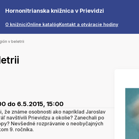
Hornonitrianska knižnica v Prievidzi
O knižnici
Online katalóg
Kontakt a otváracie hodiny
ión v beletrii
etrii
00
do 6.5.2015, 15:00
si, že známe osobnosti ako napríklad Jaroslav
ľ navštívili Prievidzu a okolie? Zanechali po
stopy? Nevšedné rozprávanie o neobyčajných
kom 9. ročníka.