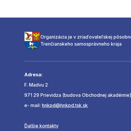
Organizácia je v zriaďovateľskej pôsobn
Trenčianskeho samosprávneho kraja
Adresa:
F. Madvu 2
971 29 Prievidza (budova Obchodnej akadémie
e- mail:
hnkpd@hnkpd.tsk.sk
Ďalšie kontakty