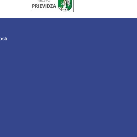
osti
)