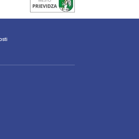
osti
)