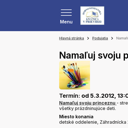
Menu
Hlavná stránka
Podujatia
Namaľu
Namaľuj svoju 
Termín:
od 5.3.2012, 13:
Namaľuj svoju princeznu
- str
všetky prázdninujúce deti.
Miesto konania
detské oddelenie, Záhradnícka 