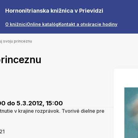
Hornonitrianska knižnica v Prievidzi
O knižnici
Online katalóg
Kontakt a otváracie hodiny
j svoju princeznu
princeznu
00
do 5.3.2012, 15:00
etnutie v krajine rozprávok. Tvorivé dielne pre
21