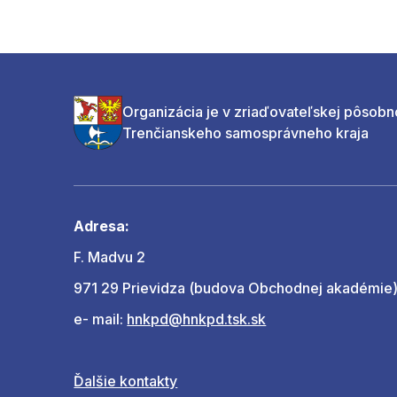
Organizácia je v zriaďovateľskej pôsobn
Trenčianskeho samosprávneho kraja
Adresa:
F. Madvu 2
971 29 Prievidza (budova Obchodnej akadémie
e- mail:
hnkpd@hnkpd.tsk.sk
Ďalšie kontakty