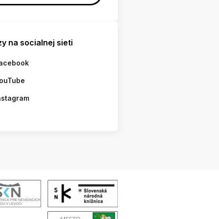
y na socialnej sieti
acebook
ouTube
nstagram