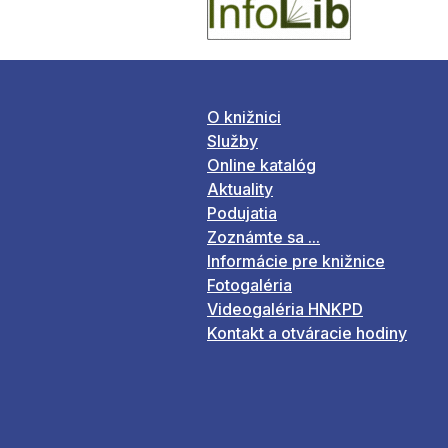
O knižnici
Služby
Online katalóg
Aktuality
Podujatia
Zoznámte sa ...
Informácie pre knižnice
Fotogaléria
Videogaléria HNKPD
Kontakt a otváracie hodiny