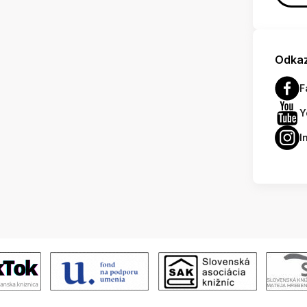
Odkaz
F
Y
I