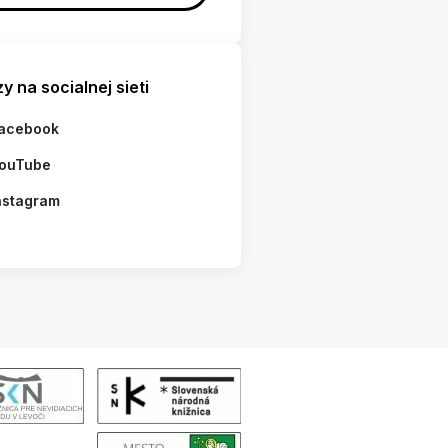
y na socialnej sieti
acebook
ouTube
nstagram