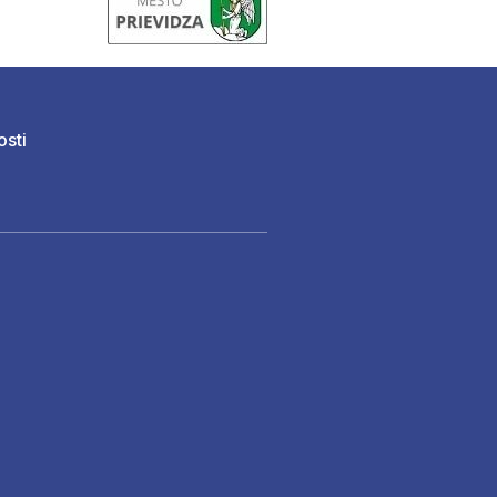
osti
)