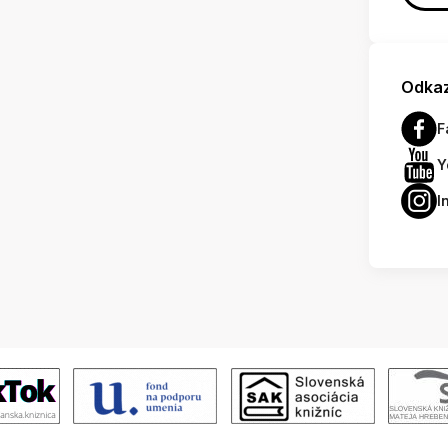
Odkaz
F
Y
I