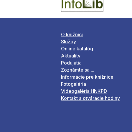
O knižnici
Služby
Online katalóg
Aktuality
Podujatia
Zoznámte sa ...
Informácie pre knižnice
Fotogaléria
Videogaléria HNKPD
Kontakt a otváracie hodiny