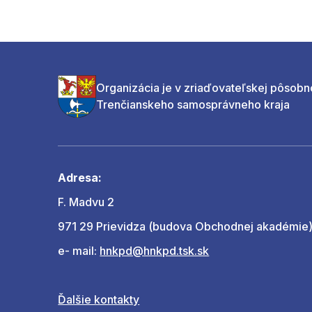
Organizácia je v zriaďovateľskej pôsobn
Trenčianskeho samosprávneho kraja
Adresa:
F. Madvu 2
971 29 Prievidza (budova Obchodnej akadémie
e- mail:
hnkpd@hnkpd.tsk.sk
Ďalšie kontakty