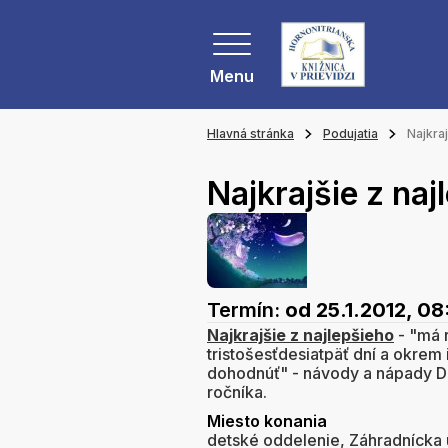
Menu
Hlavná stránka
Podujatia
Najkraj
Najkrajšie z naj
Termín:
od 25.1.2012, 0
Najkrajšie z najlepšieho
- "má r
tristošesťdesiatpäť dní a okrem 
dohodnúť" - návody a nápady Da
ročníka.
Miesto konania
detské oddelenie, Záhradnícka u