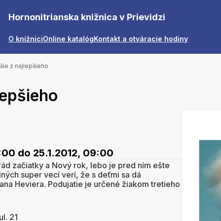
Hornonitrianska knižnica v Prievidzi
O knižnici
Online katalóg
Kontakt a otváracie hodiny
šie z najlepšieho
lepšieho
8:00
do 25.1.2012, 09:00
ád začiatky a Nový rok, lebo je pred ním ešte
iných super vecí verí, že s deťmi sa dá
na Heviera. Podujatie je určené žiakom tretieho
l. 21