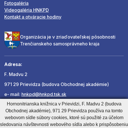
Fotogaléria
Videogaléria HNKPD
Kontakt a otváracie hodiny
Organizácia je v zriaďovateľskej pôsobnosti
Trenčianskeho samosprávneho kraja
Adresa:
F. Madvu 2
971 29 Prievidza (budova Obchodnej akadémie)
e- mail:
hnkpd@hnkpd.tsk.sk
Hornonitrianska knižnica v Prievidzi, F. Madvu 2 (budova
Obchodnej akadémie), 971 29 Prievidza používa na tomto
Ďalšie kontakty
webovom sídle súbory cookies, ktoré sú použité za účelom
sledovania návštevnosti webového sídla alebo k prispôsobeniu