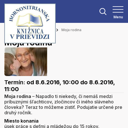
Menu
Hlavná stránka
Podujatia
Moja rodina
Moja rodina
Termín:
od 8.6.2016, 10:00
do 8.6.2016,
11:00
Moja rodina
– Napadlo ti niekedy, či nemáš medzi
príbuznými šľachticov, zločincov či iného slávneho
človeka? Teraz to môžeme zistiť. Podujatie určené pre
druhý ročník.
Miesto konania
úsek práce s deťmi a mládežou do 15 rokov,