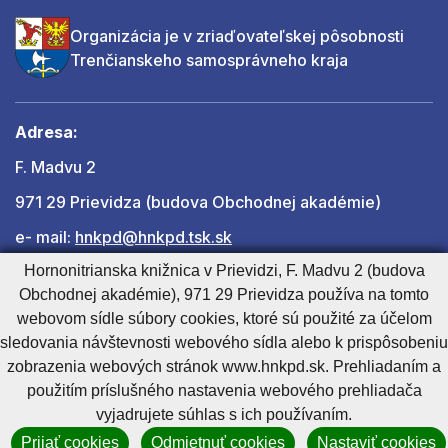
Organizácia je v zriaďovateľskej pôsobnosti
Trenčianskeho samosprávneho kraja
Adresa:
F. Madvu 2
971 29 Prievidza (budova Obchodnej akadémie)
e- mail:
hnkpd@hnkpd.tsk.sk
Hornonitrianska knižnica v Prievidzi, F. Madvu 2 (budova
Obchodnej akadémie), 971 29 Prievidza používa na tomto
Ďalšie kontakty
webovom sídle súbory cookies, ktoré sú použité za účelom
sledovania návštevnosti webového sídla alebo k prispôsobeniu
zobrazenia webových stránok www.hnkpd.sk. Prehliadaním a
Cookies nastavenie
Cookies - viac informácií
Vyhlásenie o prístupnosti
použitím príslušného nastavenia webového prehliadača
Technický prevádzkovateľ
Správca obsahu
vyjadrujete súhlas s ich používaním.
Generuje
CMS BUXUS
Prijať cookies
Odmietnuť cookies
Nastaviť cookies