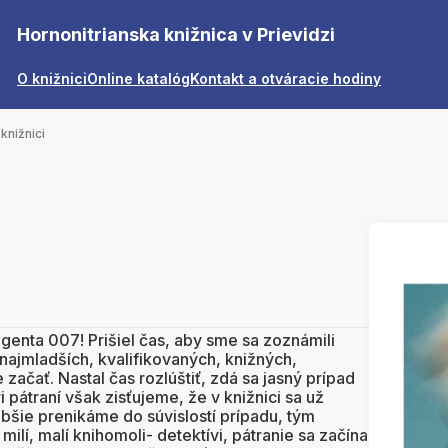
Hornonitrianska knižnica v Prievidzi
O knižnici
Online katalóg
Kontakt a otváracie hodiny
knižnici
genta 007! Prišiel čas, aby sme sa zoznámili
najmladších, kvalifikovaných, knižných,
ačať. Nastal čas rozlúštiť, zdá sa jasný prípad
 pátraní však zisťujeme, že v knižnici sa už
lbšie prenikáme do súvislostí prípadu, tým
milí, malí knihomoli- detektívi, pátranie sa začína