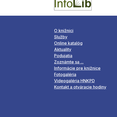
O knižnici
Služby
Online katalóg
Aktuality
Podujatia
Zoznámte sa ...
Informácie pre knižnice
Fotogaléria
Videogaléria HNKPD
Kontakt a otváracie hodiny