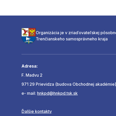
Organizácia je v zriaďovateľskej pôsobn
Trenčianskeho samosprávneho kraja
Adresa:
F. Madvu 2
971 29 Prievidza (budova Obchodnej akadémie
e- mail:
hnkpd@hnkpd.tsk.sk
Ďalšie kontakty