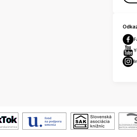
Odkaz
F
Y
I