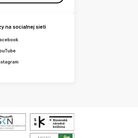
y na socialnej sieti
acebook
ouTube
nstagram