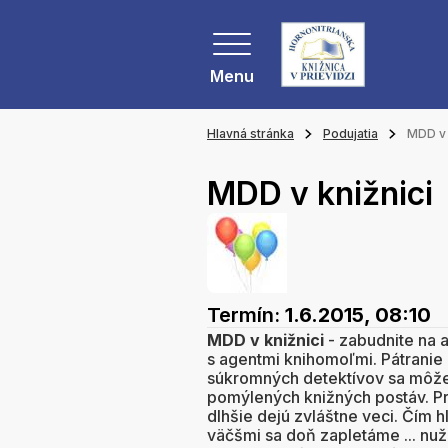
Menu
Hlavná stránka
Podujatia
MDD v 
MDD v knižnici
Termín:
1.6.2015, 08:10
MDD v knižnici
- zabudnite na a
s agentmi knihomoľmi. Pátranie 
súkromných detektívov sa môže z
pomýlených knižných postáv. Pri
dlhšie dejú zvláštne veci. Čím h
väčšmi sa doň zapletáme ... nuž 