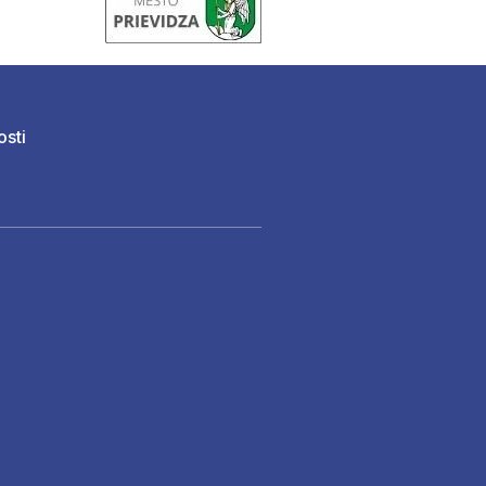
osti
)