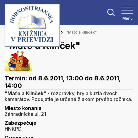
Menu
Hlavná stránka
Podujatia
"Maťo a Klinček"
"Maťo a Klinček"
Termín:
od 8.6.2011, 13:00
do 8.6.2011,
14:00
"Maťo a Klinček"
- rozprávky, hry a kúzla dvoch
kamarátov. Podujatie je určené žiakom prvého ročníka.
Miesto konania
Záhradnícka ul. 21
Zabezpečuje
HNKPD
Organizátor