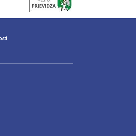
osti
)