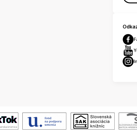
Odkaz
F
Y
I