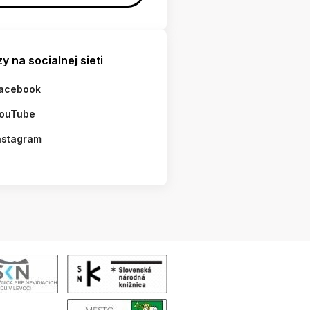
y na socialnej sieti
acebook
ouTube
nstagram