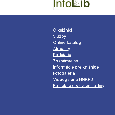
O knižnici
Služby
Online katalóg
Aktuality
Podujatia
Zoznámte sa ...
Informácie pre knižnice
Fotogaléria
Videogaléria HNKPD
Kontakt a otváracie hodiny