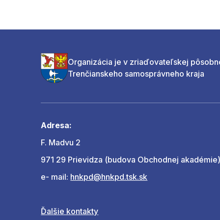
Organizácia je v zriaďovateľskej pôsobn
Trenčianskeho samosprávneho kraja
Adresa:
F. Madvu 2
971 29 Prievidza (budova Obchodnej akadémie
e- mail:
hnkpd@hnkpd.tsk.sk
Ďalšie kontakty