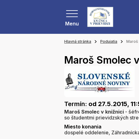
Menu
Hlavná stránka
Podujatia
Maroš 
Maroš Smolec v 
Termín:
od 27.5.2015, 11
Maroš Smolec v knižnici
- šéf
so študentmi prievidzských stre
Miesto konania
dospelé oddelenie, Záhradnícka 