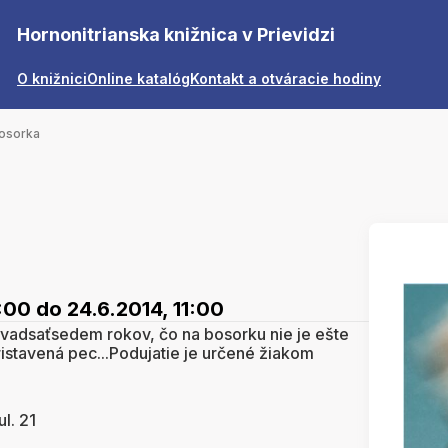
Hornonitrianska knižnica v Prievidzi
O knižnici
Online katalóg
Kontakt a otváracie hodiny
osorka
0:00
do 24.6.2014, 11:00
dvadsaťsedem rokov, čo na bosorku nie je ešte
ristavená pec...Podujatie je určené žiakom
l. 21