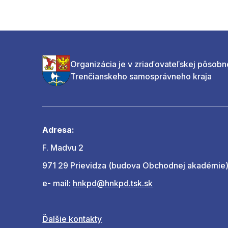
Organizácia je v zriaďovateľskej pôsobn
Trenčianskeho samosprávneho kraja
Adresa:
F. Madvu 2
971 29 Prievidza (budova Obchodnej akadémie
e- mail:
hnkpd@hnkpd.tsk.sk
Ďalšie kontakty