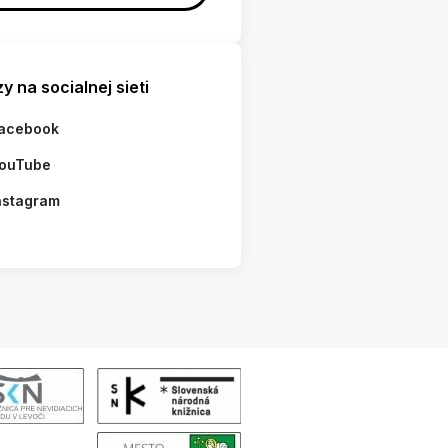
y na socialnej sieti
acebook
ouTube
nstagram