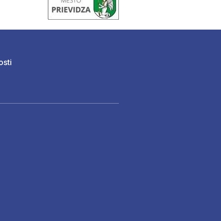
osti
)