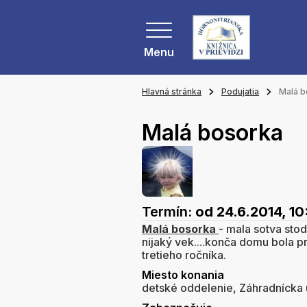
Menu
Hlavná stránka
Podujatia
Malá b
Malá bosorka
Termín:
od 24.6.2014, 1
Malá
bosorka
- mala sotva sto
nijaký vek....konča domu bola p
tretieho ročníka.
Miesto konania
detské oddelenie, Záhradnícka u