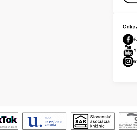
Odkaz
F
Y
I