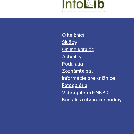
O knižnici
Služby
Online katalóg
Aktuality
Podujatia
Zoznámte sa ...
Informácie pre knižnice
Fotogaléria
Videogaléria HNKPD
Kontakt a otváracie hodiny