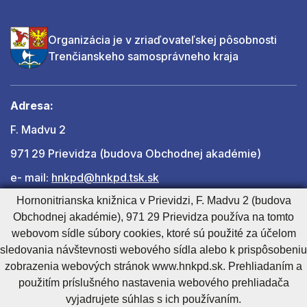
Organizácia je v zriaďovateľskej pôsobnosti
Trenčianskeho samosprávneho kraja
Adresa:
F. Madvu 2
971 29 Prievidza (budova Obchodnej akadémie)
e- mail:
hnkpd@hnkpd.tsk.sk
Hornonitrianska knižnica v Prievidzi, F. Madvu 2 (budova
Obchodnej akadémie), 971 29 Prievidza používa na tomto
Ďalšie kontakty
webovom sídle súbory cookies, ktoré sú použité za účelom
sledovania návštevnosti webového sídla alebo k prispôsobeniu
zobrazenia webových stránok www.hnkpd.sk. Prehliadaním a
Cookies nastavenie
Cookies - viac informácií
Vyhlásenie o prístupnosti
použitím príslušného nastavenia webového prehliadača
Technický prevádzkovateľ
Správca obsahu
vyjadrujete súhlas s ich používaním.