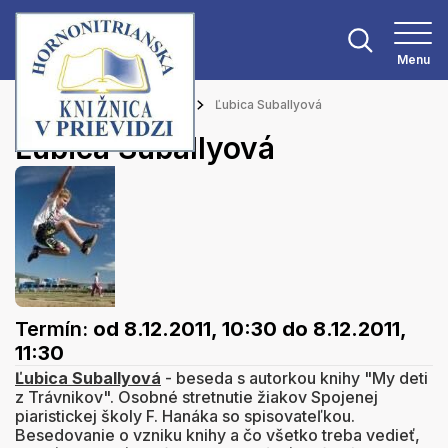
Menu
Hlavná stránka
Podujatia
Ľubica Suballyová
Ľubica Suballyová
Termín:
od 8.12.2011, 10:30
do 8.12.2011,
11:30
Ľubica Suballyová
- beseda s autorkou knihy "My deti
z Trávnikov". Osobné stretnutie žiakov Spojenej
piaristickej školy F. Hanáka so spisovateľkou.
Besedovanie o vzniku knihy a čo všetko treba vedieť,