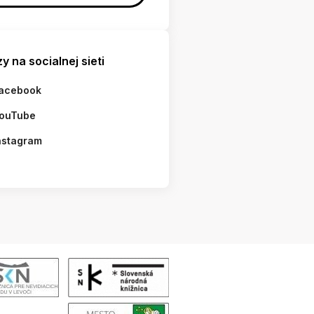
y na socialnej sieti
acebook
ouTube
nstagram