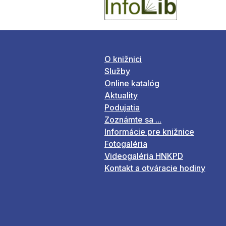
O knižnici
Služby
Online katalóg
Aktuality
Podujatia
Zoznámte sa ...
Informácie pre knižnice
Fotogaléria
Videogaléria HNKPD
Kontakt a otváracie hodiny