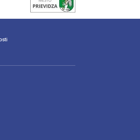
osti
)