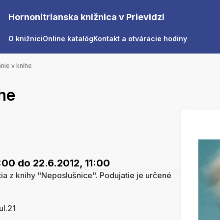
Hornonitrianska knižnica v Prievidzi
O knižnici
Online katalóg
Kontakt a otváracie hodiny
anie v knihe
ihe
0:00
do 22.6.2012, 11:00
ia z knihy "Neposlušnice". Podujatie je určené
ul.21