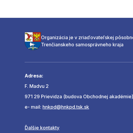
Organizácia je v zriaďovateľskej pôsobn
Trenčianskeho samosprávneho kraja
Adresa:
F. Madvu 2
971 29 Prievidza (budova Obchodnej akadémie
e- mail:
hnkpd@hnkpd.tsk.sk
Ďalšie kontakty