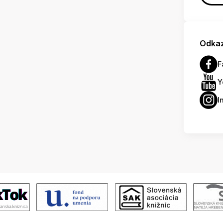
Odkaz
F
Y
I