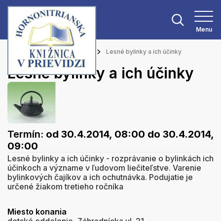
Menu
Hlavná stránka
Podujatia
Lesné bylinky a ich účinky
Lesné bylinky a ich účinky
Termín:
od 30.4.2014, 08:00
do 30.4.2014,
09:00
Lesné bylinky a ich účinky - rozprávanie o bylinkách ich
účinkoch a význame v ľudovom liečiteľstve. Varenie
bylinkových čajíkov a ich ochutnávka. Podujatie je
určené žiakom tretieho ročníka
Miesto konania