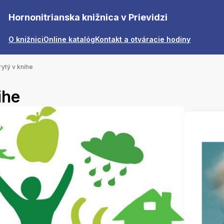
Hornonitrianska knižnica v Prievidzi
O knižnici
Online katalóg
Kontakt a otváracie hodiny
rytý v knihe
ihe