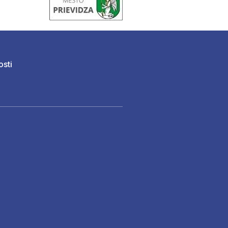
osti
)