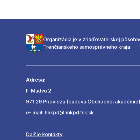
Organizácia je v zriaďovateľskej pôsobn
Trenčianskeho samosprávneho kraja
Adresa:
F. Madvu 2
971 29 Prievidza (budova Obchodnej akadémie
e- mail:
hnkpd@hnkpd.tsk.sk
Ďalšie kontakty