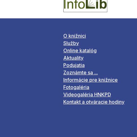
O knižnici
Služby
Online katalóg
Aktuality
Podujatia
Zoznámte sa ...
Informácie pre knižnice
Fotogaléria
Videogaléria HNKPD
Kontakt a otváracie hodiny