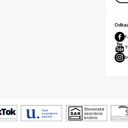
Odkaz
F
Y
I