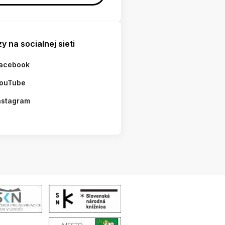
y na socialnej sieti
acebook
ouTube
nstagram