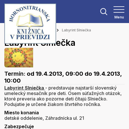
Menu
Hlavná stránka
Podujatia
Labyrint Slniečka
Labyrint Slniečka
Termín:
od 19.4.2013, 09:00
do 19.4.2013,
10:00
Labyrint Slniečka
- predstavuje najstarší slovenský
umelecký mesačník pre deti. Osem súťažných otázok,
ktoré preveria ako pozorne deti čítajú Slniečko.
Podujatie je určené žiakom štvrtého ročníka.
Miesto konania
detské oddelenie, Záhradnícka ul. 21
Zabezpečuje