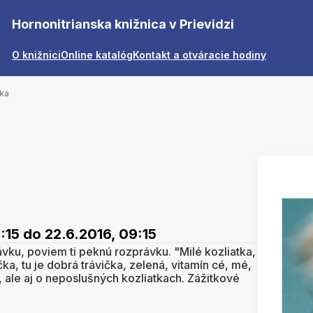
Hornonitrianska knižnica v Prievidzi
O knižnici
Online katalóg
Kontakt a otváracie hodiny
tka
:15
do 22.6.2016, 09:15
ávku, poviem ti peknú rozprávku. "Milé kozliatka,
ka, tu je dobrá trávička, zelená, vitamín cé, mé,
, ale aj o neposlušných kozliatkach. Zážitkové