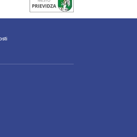
osti
)