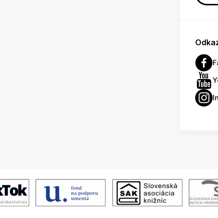
Odkaz
F
Y
I