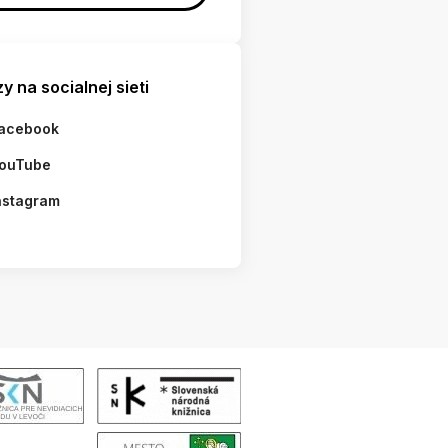
y na socialnej sieti
acebook
ouTube
nstagram