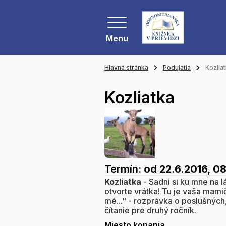
Menu
Hlavná stránka
Podujatia
Kozlia
Kozliatka
Termín:
od 22.6.2016, 08
Kozliatka
- Sadni si ku mne na l
otvorte vrátka! Tu je vaša mamič
mé..." - rozprávka o poslušných
čítanie pre druhý ročník.
Miesto konania