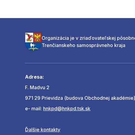
Organizácia je v zriaďovateľskej pôsobn
Trenčianskeho samosprávneho kraja
Adresa:
F. Madvu 2
971 29 Prievidza (budova Obchodnej akadémie
e- mail:
hnkpd@hnkpd.tsk.sk
Ďalšie kontakty