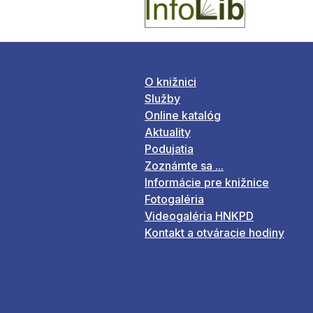
O knižnici
Služby
Online katalóg
Aktuality
Podujatia
Zoznámte sa ...
Informácie pre knižnice
Fotogaléria
Videogaléria HNKPD
Kontakt a otváracie hodiny