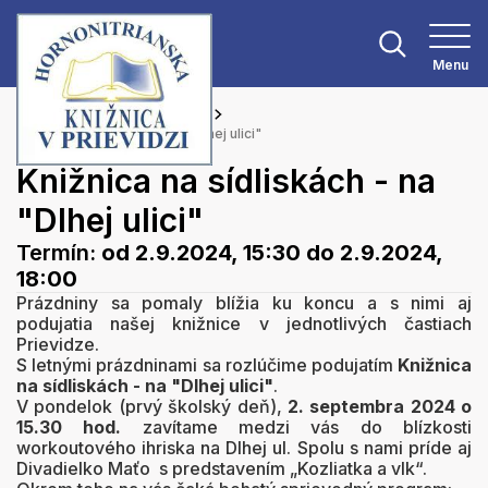
Menu
Hlavná stránka
Podujatia
Knižnica na sídliskách - na "Dlhej ulici"
Knižnica na sídliskách - na
"Dlhej ulici"
Termín:
od 2.9.2024, 15:30
do 2.9.2024,
18:00
Prázdniny sa pomaly blížia ku koncu a s nimi aj
podujatia našej knižnice v jednotlivých častiach
Prievidze.
S letnými prázdninami sa rozlúčime podujatím
Knižnica
na sídliskách - na "Dlhej ulici"
.
V pondelok (prvý školský deň),
2. septembra 2024 o
15.30 hod.
zavítame medzi vás do blízkosti
workoutového ihriska na Dlhej ul. Spolu s nami príde aj
Divadielko Maťo s predstavením „Kozliatka a vlk“.