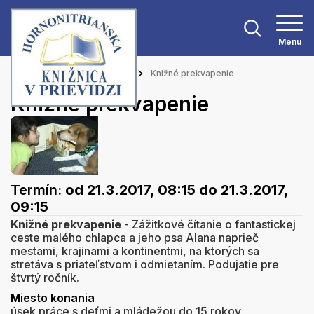
Menu
Hlavná stránka
Podujatia
Knižné prekvapenie
Knižné prekvapenie
Termín:
od 21.3.2017, 08:15
do 21.3.2017,
09:15
Knižné prekvapenie
- Zážitkové čítanie o fantastickej
ceste malého chlapca a jeho psa Alana naprieč
mestami, krajinami a kontinentmi, na ktorých sa
stretáva s priateľstvom i odmietaním. Podujatie pre
štvrtý ročník.
Miesto konania
úsek práce s deťmi a mládežou do 15 rokov,