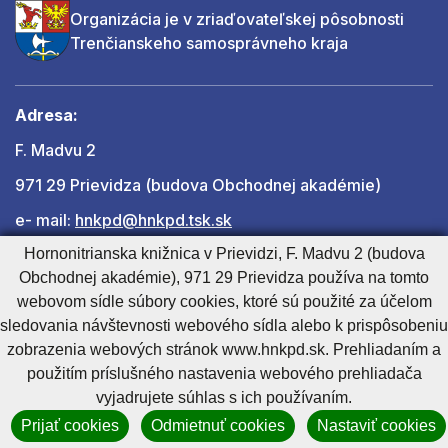
Organizácia je v zriaďovateľskej pôsobnosti
Trenčianskeho samosprávneho kraja
Adresa:
F. Madvu 2
971 29 Prievidza (budova Obchodnej akadémie)
e- mail:
hnkpd@hnkpd.tsk.sk
Hornonitrianska knižnica v Prievidzi, F. Madvu 2 (budova
Obchodnej akadémie), 971 29 Prievidza používa na tomto
Ďalšie kontakty
webovom sídle súbory cookies, ktoré sú použité za účelom
sledovania návštevnosti webového sídla alebo k prispôsobeniu
zobrazenia webových stránok www.hnkpd.sk. Prehliadaním a
Cookies nastavenie
Cookies - viac informácií
Vyhlásenie o prístupnosti
použitím príslušného nastavenia webového prehliadača
Technický prevádzkovateľ
Správca obsahu
vyjadrujete súhlas s ich používaním.
Generuje
CMS BUXUS
Prijať cookies
Odmietnuť cookies
Nastaviť cookies