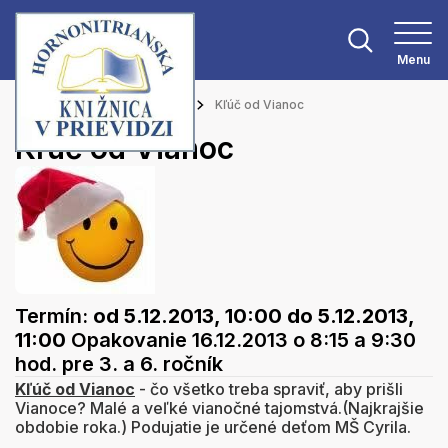
Menu
Hlavná stránka
Podujatia
Kľúč od Vianoc
Kľúč od Vianoc
Termín:
od 5.12.2013, 10:00
do 5.12.2013,
11:00
Opakovanie 16.12.2013 o 8:15 a 9:30
hod. pre 3. a 6. ročník
Kľúč od Vianoc
- čo všetko treba spraviť, aby prišli
Vianoce? Malé a veľké vianočné tajomstvá.(Najkrajšie
obdobie roka.) Podujatie je určené deťom MŠ Cyrila.