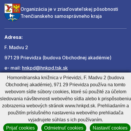
Organizácia je v zriaďovateľskej pôsobnosti
Trenčianskeho samosprávneho kraja
Adresa:
F. Madvu 2
971 29 Prievidza (budova Obchodnej akadémie)
e- mail:
hnkpd@hnkpd.tsk.sk
Hornonitrianska knižnica v Prievidzi, F. Madvu 2 (budova
Obchodnej akadémie), 971 29 Prievidza používa na tomto
Ďalšie kontakty
webovom sídle súbory cookies, ktoré sú použité za účelom
sledovania návštevnosti webového sídla alebo k prispôsobeniu
zobrazenia webových stránok www.hnkpd.sk. Prehliadaním a
Cookies nastavenie
Cookies - viac informácií
Vyhlásenie o prístupnosti
použitím príslušného nastavenia webového prehliadača
Technický prevádzkovateľ
Správca obsahu
vyjadrujete súhlas s ich používaním.
Generuje
CMS BUXUS
Prijať cookies
Odmietnuť cookies
Nastaviť cookies