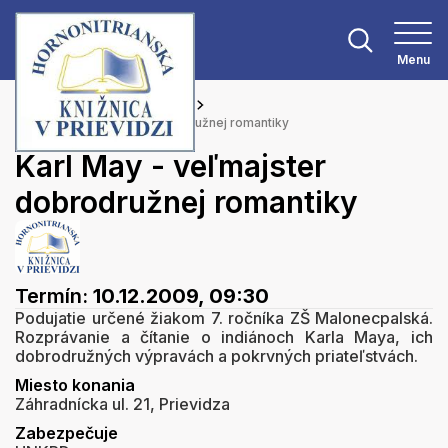
Menu
Hlavná stránka
Podujatia
Karl May - veľmajster dobrodružnej romantiky
Karl May - veľmajster
dobrodružnej romantiky
Termín:
10.12.2009, 09:30
Podujatie určené žiakom 7. ročníka ZŠ Malonecpalská.
Rozprávanie a čítanie o indiánoch Karla Maya, ich
dobrodružných výpravách a pokrvných priateľstvách.
Miesto konania
Záhradnícka ul. 21, Prievidza
Zabezpečuje