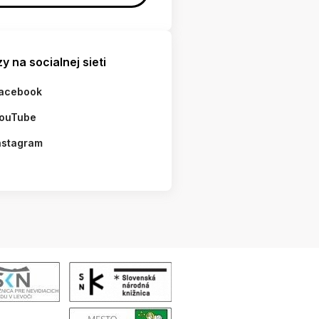
y na socialnej sieti
acebook
ouTube
nstagram