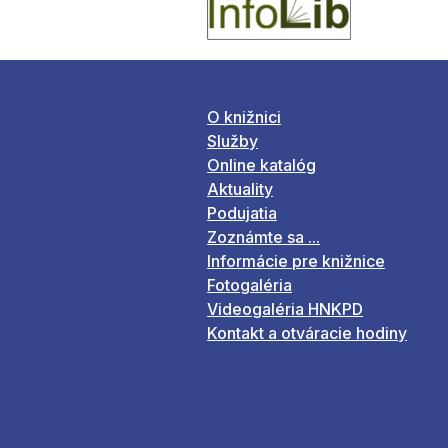
O knižnici
Služby
Online katalóg
Aktuality
Podujatia
Zoznámte sa ...
Informácie pre knižnice
Fotogaléria
Videogaléria HNKPD
Kontakt a otváracie hodiny