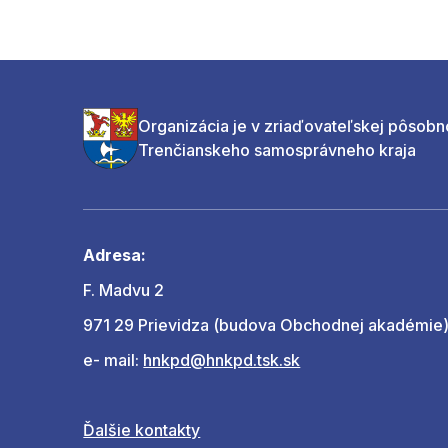
Organizácia je v zriaďovateľskej pôsobn
Trenčianskeho samosprávneho kraja
Adresa:
F. Madvu 2
971 29 Prievidza (budova Obchodnej akadémie
e- mail:
hnkpd@hnkpd.tsk.sk
Ďalšie kontakty