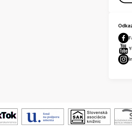
Odkaz
F
Y
I