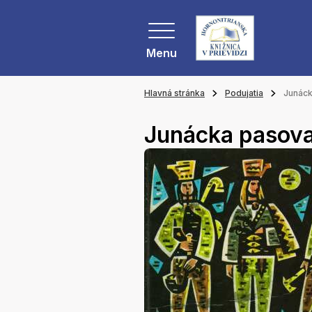
Menu
Hlavná stránka
Podujatia
Junác
Junácka pasov