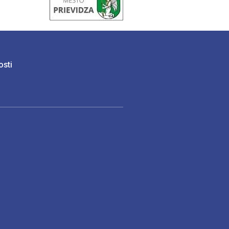
osti
)