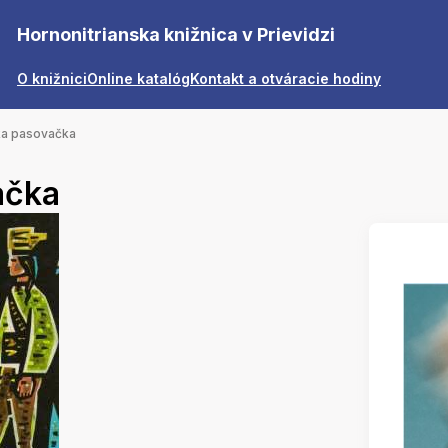
Hornonitrianska knižnica v Prievidzi
O knižnici
Online katalóg
Kontakt a otváracie hodiny
ka pasovačka
ačka