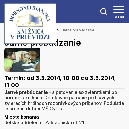
Menu
Hlavná stránka
Podujatia
Jarné prebúdzanie
Jarné prebúdzanie
Termín:
od 3.3.2014, 10:00
do 3.3.2014,
11:00
Jarné prebúdzanie
- a putovanie so zvieratkami po
prírode a knihách. Detektívne pátranie po hlavných
zvieracích hrdinoch rozprávkových príbehov. Podujatie
je určené deťom MŠ Cyrila.
Miesto konania
detské oddelenie, Záhradnícka ul. 21