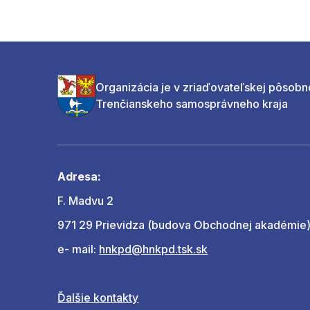
Organizácia je v zriaďovateľskej pôsobn
Trenčianskeho samosprávneho kraja
Adresa:
F. Madvu 2
971 29 Prievidza (budova Obchodnej akadémie
e- mail:
hnkpd@hnkpd.tsk.sk
Ďalšie kontakty