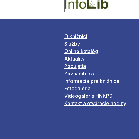
O knižnici
Služby
Online katalóg
Aktuality
Podujatia
Zoznámte sa ...
Informácie pre knižnice
Fotogaléria
Videogaléria HNKPD
Kontakt a otváracie hodiny