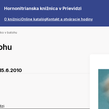
Hornonitrianska knižnica v Prievidzi
O knižnici
Online katalóg
Kontakt a otváracie hodiny
tko v batohu
tohu
15.6.2010
dzi