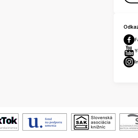
Odkaz
F
Y
I