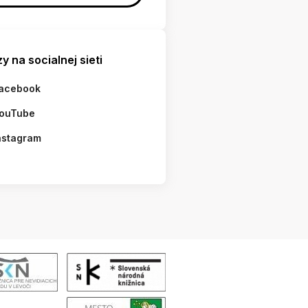
y na socialnej sieti
acebook
ouTube
nstagram