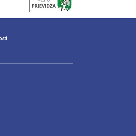
osti
)