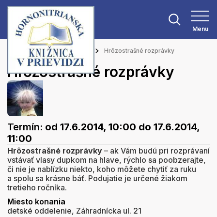
Menu
Hlavná stránka
Podujatia
Hrôzostrašné rozprávky
Hrôzostrašné rozprávky
Termín:
od 17.6.2014, 10:00
do 17.6.2014,
11:00
Hrôzostrašné rozprávky
– ak Vám budú pri rozprávaní
vstávať vlasy dupkom na hlave, rýchlo sa poobzerajte,
či nie je nablízku niekto, koho môžete chytiť za ruku
a spolu sa krásne báť. Podujatie je určené žiakom
tretieho ročníka.
Miesto konania
detské oddelenie, Záhradnícka ul. 21