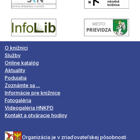
O knižnici
Služby
Online katalóg
Aktuality
Podujatia
Zoznámte sa ...
Informácie pre knižnice
Fotogaléria
Videogaléria HNKPD
Kontakt a otváracie hodiny
Organizácia je v zriaďovateľskej pôsobnosti