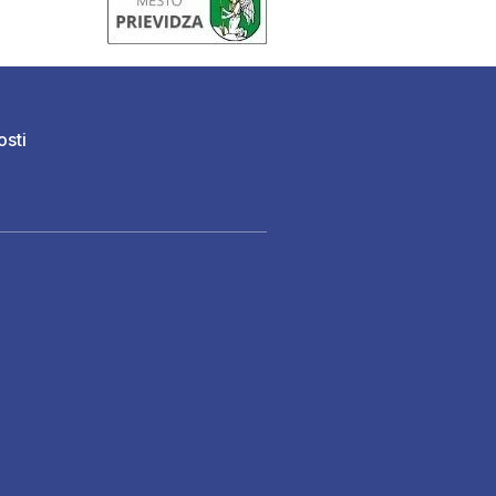
osti
)