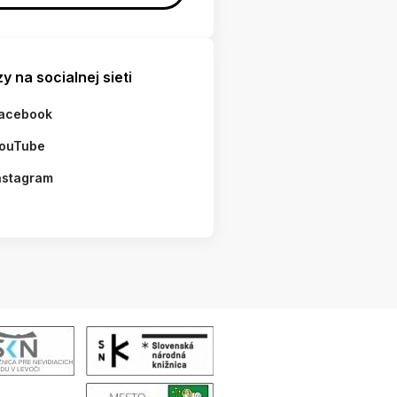
y na socialnej sieti
acebook
ouTube
nstagram