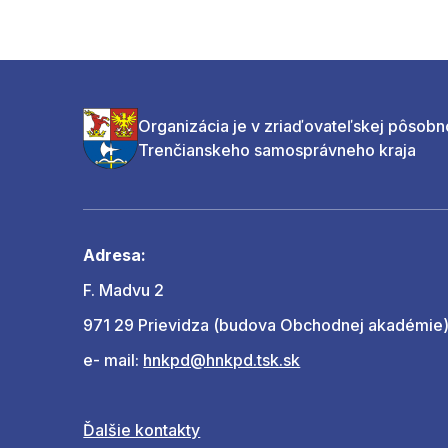
Organizácia je v zriaďovateľskej pôsobn
Trenčianskeho samosprávneho kraja
Adresa:
F. Madvu 2
971 29 Prievidza (budova Obchodnej akadémie
e- mail:
hnkpd@hnkpd.tsk.sk
Ďalšie kontakty