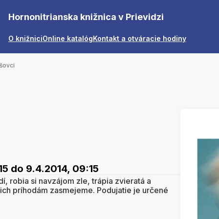
Hornonitrianska knižnica v Prievidzi
O knižnici
Online katalóg
Kontakt a otváracie hodiny
šovci
15
do 9.4.2014, 09:15
í, robia si navzájom zle, trápia zvieratá a
a ich príhodám zasmejeme. Podujatie je určené