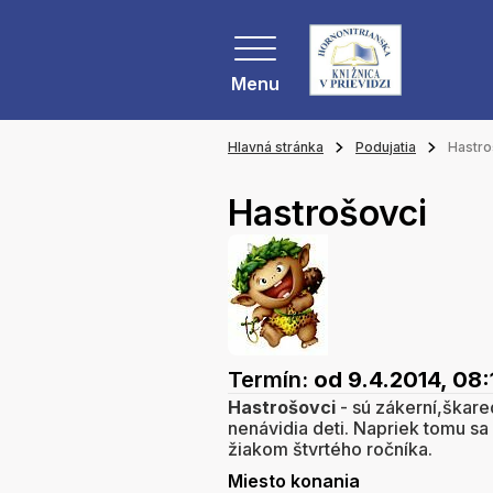
Menu
Hlavná stránka
Podujatia
Hastro
Hastrošovci
Termín:
od 9.4.2014, 08:
Hastrošovci
- sú zákerní,škared
nenávidia deti. Napriek tomu s
žiakom štvrtého ročníka.
Miesto konania