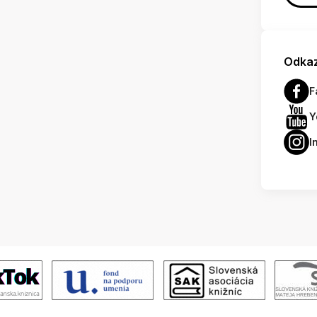
Odkaz
F
Y
I