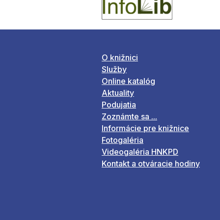
O knižnici
Služby
Online katalóg
Aktuality
Podujatia
Zoznámte sa ...
Informácie pre knižnice
Fotogaléria
Videogaléria HNKPD
Kontakt a otváracie hodiny