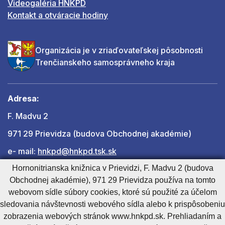
Videogaléria HNKPD
Kontakt a otváracie hodiny
Organizácia je v zriaďovateľskej pôsobnosti
Trenčianskeho samosprávneho kraja
Adresa:
F. Madvu 2
971 29 Prievidza (budova Obchodnej akadémie)
e- mail:
hnkpd@hnkpd.tsk.sk
Hornonitrianska knižnica v Prievidzi, F. Madvu 2 (budova
Obchodnej akadémie), 971 29 Prievidza používa na tomto
Ďalšie kontakty
webovom sídle súbory cookies, ktoré sú použité za účelom
sledovania návštevnosti webového sídla alebo k prispôsobeniu
zobrazenia webových stránok www.hnkpd.sk. Prehliadaním a
Cookies nastavenie
Cookies - viac informácií
Vyhlásenie o prístupnosti