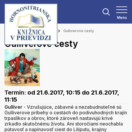
Menu
Hlavná stránka
Podujatia
Gulliverove cesty
Gulliverove cesty
Termín:
od 21.6.2017, 10:15
do 21.6.2017,
11:15
Gulliver
- Vzrušujúce, zábavné a nezabudnuteľné sú
Gulliverove príbehy o cestách do podivuhodných krajín
trpaslíkov a obrov, ktoré zároveň nastavujú krivé
zrkadlo skutočnému životu. Ani storočiami neochabla
pútavosť a napínavosť ciest do Liliputu, krajiny