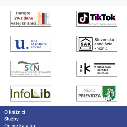
O knižnici
Služby
Online katalóg