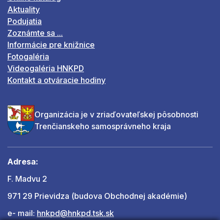
Aktuality
Podujatia
Zoznámte sa ...
Informácie pre knižnice
Fotogaléria
Videogaléria HNKPD
Kontakt a otváracie hodiny
Organizácia je v zriaďovateľskej pôsobnosti
Trenčianskeho samosprávneho kraja
Adresa:
F. Madvu 2
971 29 Prievidza (budova Obchodnej akadémie)
e- mail:
hnkpd@hnkpd.tsk.sk