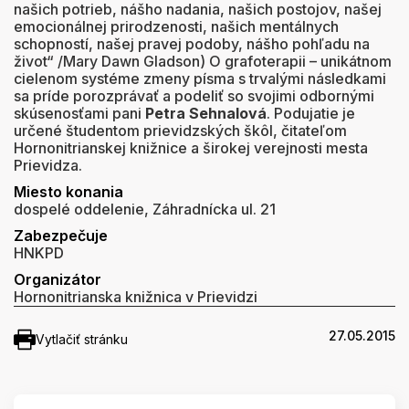
našich potrieb, nášho nadania, našich postojov, našej
emocionálnej prirodzenosti, našich mentálnych
schopností, našej pravej podoby, nášho pohľadu na
život“ /Mary Dawn Gladson) O grafoterapii – unikátnom
cielenom systéme zmeny písma s trvalými následkami
sa príde porozprávať a podeliť so svojimi odbornými
skúsenosťami pani
Petra Sehnalová
. Podujatie je
určené študentom prievidzských škôl, čitateľom
Hornonitrianskej knižnice a širokej verejnosti mesta
Prievidza.
Miesto konania
dospelé oddelenie, Záhradnícka ul. 21
Zabezpečuje
HNKPD
Organizátor
Hornonitrianska knižnica v Prievidzi
27.05.2015
Vytlačiť stránku