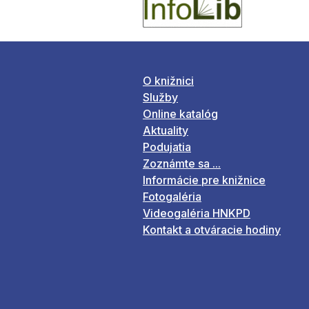
O knižnici
Služby
Online katalóg
Aktuality
Podujatia
Zoznámte sa ...
Informácie pre knižnice
Fotogaléria
Videogaléria HNKPD
Kontakt a otváracie hodiny