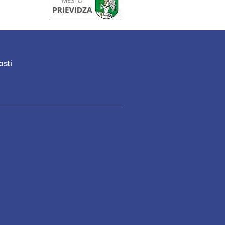
osti
)