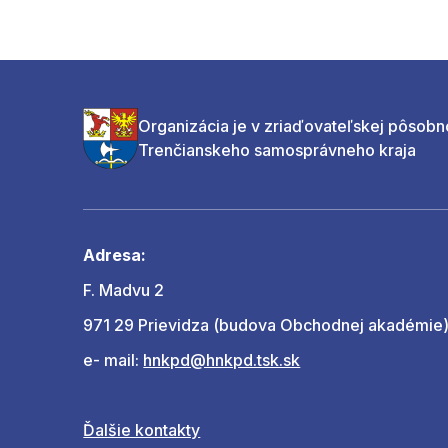
Organizácia je v zriaďovateľskej pôsobn
Trenčianskeho samosprávneho kraja
Adresa:
F. Madvu 2
971 29 Prievidza (budova Obchodnej akadémie
e- mail:
hnkpd@hnkpd.tsk.sk
Ďalšie kontakty