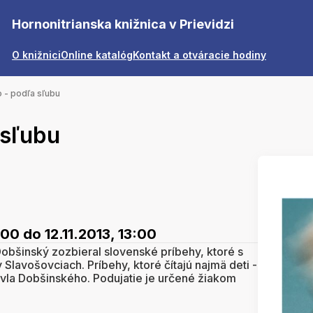
Hornonitrianska knižnica v Prievidzi
O knižnici
Online katalóg
Kontakt a otváracie hodiny
o - podľa sľubu
 sľubu
:00
do 12.11.2013, 13:00
obšinský zozbieral slovenské príbehy, ktoré s
v Slavošovciach. Príbehy, ktoré čítajú najmä deti -
avla Dobšinského. Podujatie je určené žiakom