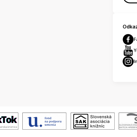
Odkaz
F
Y
I