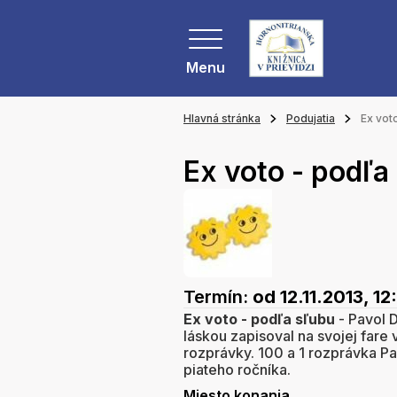
Menu
Hlavná stránka
Podujatia
Ex vot
Ex voto - podľa
Termín:
od 12.11.2013, 12
Ex voto - podľa sľubu
- Pavol D
láskou zapisoval na svojej fare 
rozprávky. 100 a 1 rozprávka P
piateho ročníka.
Miesto konania