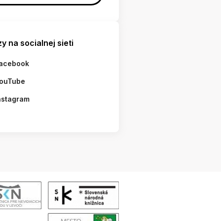
y na socialnej sieti
acebook
ouTube
nstagram