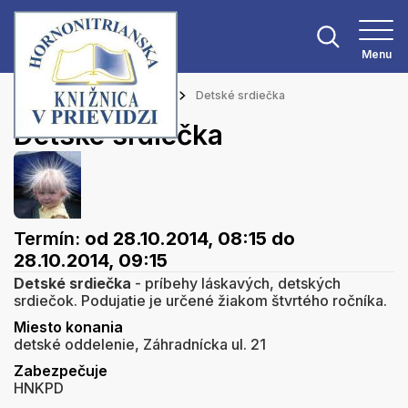
Menu
Hlavná stránka
Podujatia
Detské srdiečka
Detské srdiečka
Termín:
od 28.10.2014, 08:15
do
28.10.2014, 09:15
Detské srdiečka
- príbehy láskavých, detských
srdiečok. Podujatie je určené žiakom štvrtého ročníka.
Miesto konania
detské oddelenie, Záhradnícka ul. 21
Zabezpečuje
HNKPD