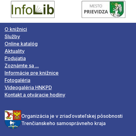
O knižnici
Služby
Online katalóg
Aktuality
Podujatia
Zoznámte sa ...
Informácie pre knižnice
Fotogaléria
Videogaléria HNKPD
Kontakt a otváracie hodiny
Organizácia je v zriaďovateľskej pôsobnosti
Trenčianskeho samosprávneho kraja